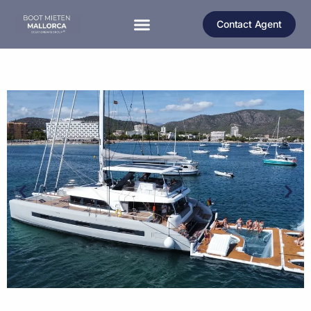
Contact Agent
MOTORBOOT MALLORCA
MOTORYACHT MALLORCA
KATAMARAN MALLORCA