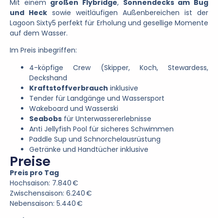
Mit
einem
großen
Flybridge
,
Sonnendecks
am
Bug
und
Heck
sowie
weitläufigen
Außenbereichen
ist
der
Lagoon
Sixty5
perfekt
für
Erholung
und
gesellige
Momente
auf
dem
Wasser.
Im
Preis
inbegriffen:
4-
köpfige
Crew
(
Skipper,
Koch,
Stewardess,
Deckshand
Kraftstoffverbrauch
inklusive
Tender
für
Landgänge
und
Wassersport
Wakeboard
und
Wasserski
Seabobs
für
Unterwassererlebnisse
Anti Jellyfish
Pool
für
sicheres
Schwimmen
Paddle Sup
und
Schnorchelausrüstung
Getränke
und
Handtücher
inklusive
Preise
Preis pro Tag
Hochsaison: 7.840 €
Zwischensaison: 6.240 €
Nebensaison: 5.440 €