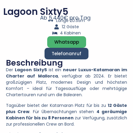
Lagoon Sixty5
Ab 5.440€ pro Tag
Länge 20.55m
12 Gäste
4 Kabinen
Whatsapp
Telefonanruf
Beschreibung
Der
Lagoon
Sixty5
ist
ein
neuer
Luxus-
Katamaran
im
Charter
auf
Mallorca
,
verfügbar
ab
2024.
Er
bietet
großzügigen
Platz,
modernes
Design
und
höchsten
Komfort –
ideal
für
Tagesausflüge
oder
mehrtägige
Chartertouren
rund
um
die
Balearen.
Tagsüber
bietet
der
Katamaran
Platz
für
bis
zu
12
Gäste
plus
Crew
.
Für
Übernachtungen
stehen
4
geräumige
Kabinen
für
bis
zu
8
Personen
zur
Verfügung,
zusätzlich
zur
professionellen
Crew
an
Bord.