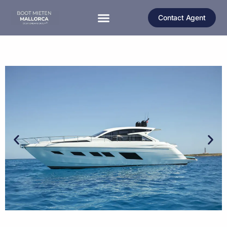
Contact Agent
MOTORBOOT MALLORCA
MOTORYACHT MALLORCA
KATAMARAN MALLORCA