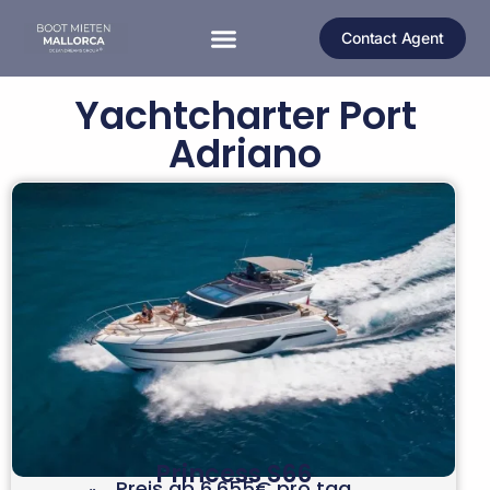
Contact Agent
MOTORBOOT MALLORCA
MOTORYACHT MALLORCA
KATAMARAN MALLORCA
Yachtcharter Port
Adriano
Princess S66
Preis ab 6.655€ pro tag